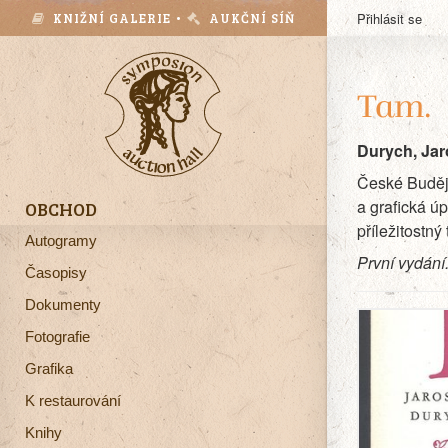
KNIŽNÍ GALERIE •
AUKČNÍ SÍŇ
Přihlásit se
Tam.
Durych, Jar
České Budějo
a grafická ú
OBCHOD
příležitostn
Autogramy
První vydání
Časopisy
Dokumenty
Fotografie
Grafika
K restaurování
Knihy