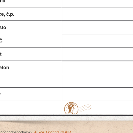
rma
ce, č.p.
sto
Č
t
efon
Č
 obchodní podmínky:
Aukce
,
Obchod
,
GDPR