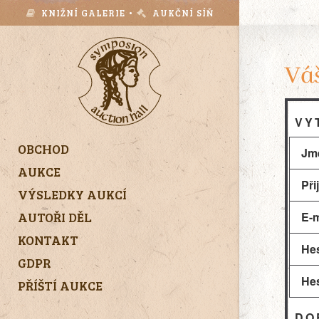
KNIŽNÍ GALERIE •
AUKČNÍ SÍŇ
Váš
VY
OBCHOD
Jm
AUKCE
Při
VÝSLEDKY AUKCÍ
AUTOŘI DĚL
E-m
KONTAKT
He
GDPR
Hes
PŘÍŠTÍ AUKCE
DO