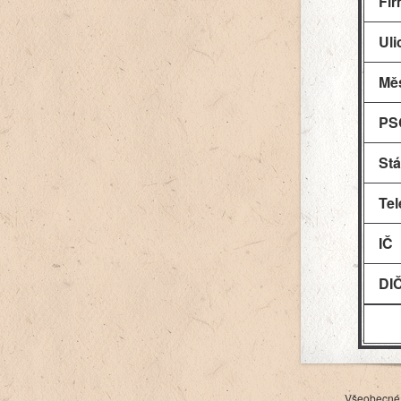
Fi
Uli
Mě
PS
Stá
Tel
IČ
DI
Všeobecné