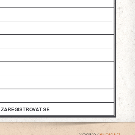
Vytvořeno v
Miumedia.cz