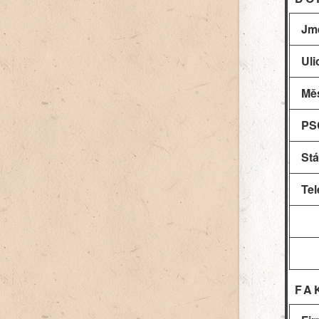
Jm
Uli
Mě
PS
Stá
Tel
FA