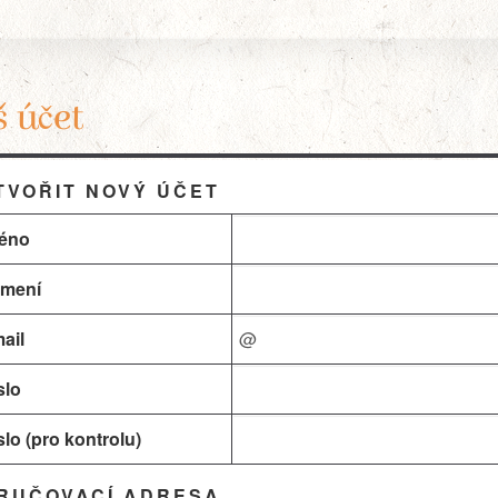
 účet
TVOŘIT NOVÝ ÚČET
éno
jmení
ail
slo
lo (pro kontrolu)
RUČOVACÍ ADRESA