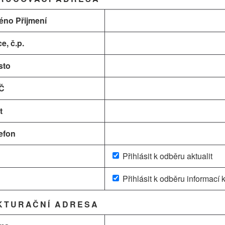
éno Přijmení
ce, č.p.
sto
Č
t
efon
Přihlásit k odběru aktualit
Přihlásit k odběru informací 
KTURAČNÍ ADRESA