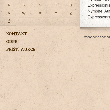
Expressionis
Ř
S
Š
T
U
Nymphe. Aufs
V
W
X
Y
Z
Expressionis
Ž
KONTAKT
Všeobecné obchod
GDPR
PŘÍŠTÍ AUKCE