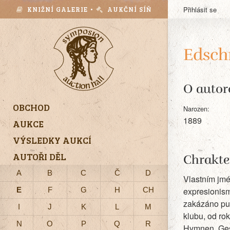
KNIŽNÍ GALERIE •
AUKČNÍ SÍŇ
Přihlásit se
Edsch
O autor
OBCHOD
Narozen:
1889
AUKCE
VÝSLEDKY AUKCÍ
AUTOŘI DĚL
Chrakte
A
B
C
Č
D
Vlastním jm
E
F
G
H
CH
expresionism
zakázáno pu
I
J
K
L
M
klubu, od ro
N
O
P
Q
R
Hymnen, Gesä