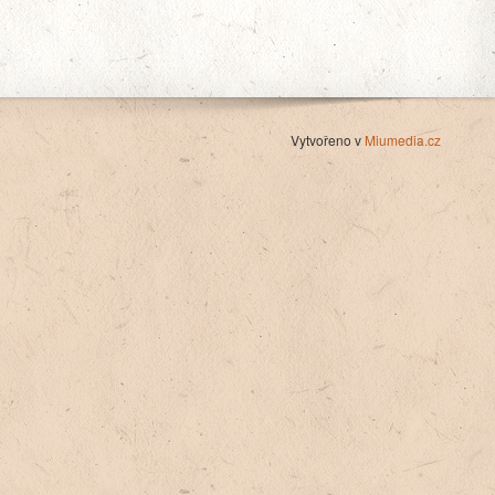
Vytvořeno v
Miumedia.cz