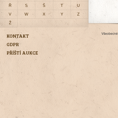
Ř
S
Š
T
U
V
W
X
Y
Z
Ž
Všeobecné
KONTAKT
GDPR
PŘÍŠTÍ AUKCE