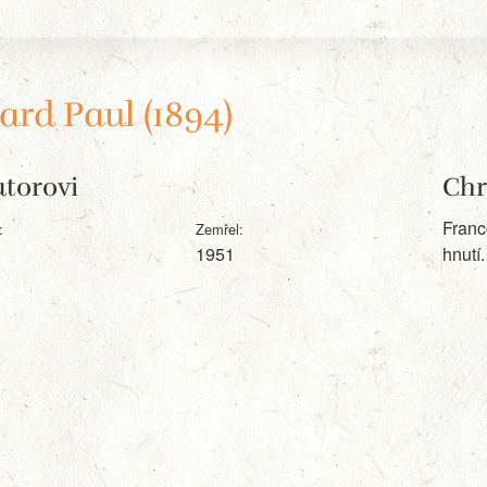
ard Paul (1894)
torovi
Chr
Franc
:
Zemřel:
1951
hnutí.