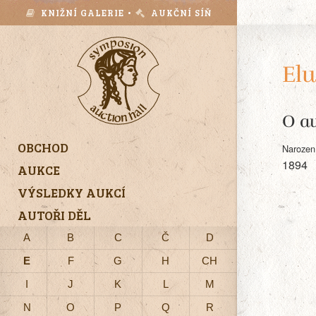
KNIŽNÍ GALERIE •
AUKČNÍ SÍŇ
Elu
O au
OBCHOD
Narozen
1894
AUKCE
VÝSLEDKY AUKCÍ
AUTOŘI DĚL
A
B
C
Č
D
E
F
G
H
CH
I
J
K
L
M
N
O
P
Q
R