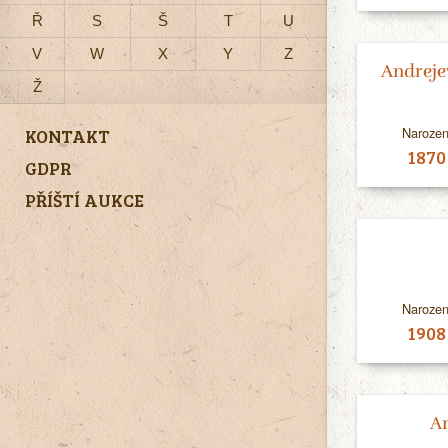
Ř
S
Š
T
U
V
W
X
Y
Z
Andreje
Ž
Narozen
KONTAKT
1870
GDPR
PŘÍŠTÍ AUKCE
Narozen
1908
A