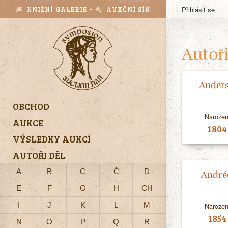
KNIŽNÍ GALERIE •
AUKČNÍ SÍŇ
Přihlásit se
Autoři
Anders
OBCHOD
Narozen
AUKCE
1804
VÝSLEDKY AUKCÍ
AUTOŘI DĚL
A
B
C
Č
D
André
E
F
G
H
CH
I
J
K
L
M
Narozen
1854
N
O
P
Q
R